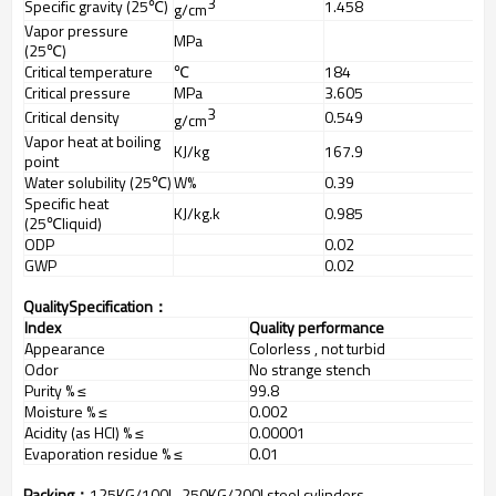
3
Specific gravity (25
℃
)
1.458
g/cm
Vapor pressure
MPa
(25
℃
)
Critical temperature
℃
184
Critical pressure
MPa
3.605
3
Critical density
0.549
g/cm
Vapor heat at boiling
KJ/kg
167.9
point
Water solubility (25
℃
)
W%
0.39
Specific heat
KJ/kg.k
0.985
(25
℃
liquid)
ODP
0.02
GWP
0.02
QualitySpecification
：
Index
Quality performance
Appearance
Colorless , not turbid
Odor
No strange stench
Purity % ≤
99.8
Moisture % ≤
0.002
Acidity (as HCl) % ≤
0.00001
Evaporation residue % ≤
0.01
Packing
：
125KG/100L, 250KG/200Lsteel cylinders