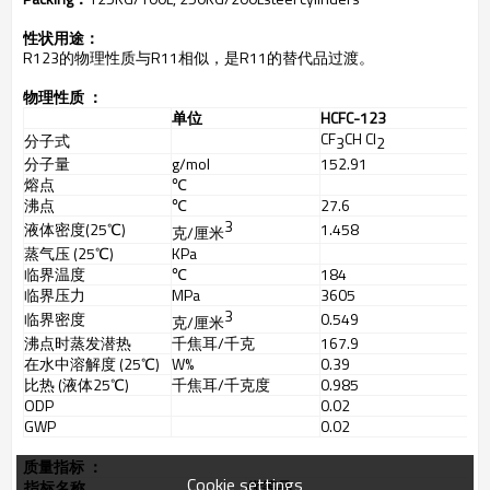
性状用途：
R123
的物理性质与R11相似，是R11的替代品过渡。
物理性质 ：
单位
HCFC-123
CF
CH Cl
分子式
3
2
分子量
g/mol
152.91
熔点
℃
沸点
℃
27.6
3
液体密度(25℃)
1.458
克/厘米
蒸气压 (25℃)
KPa
临界温度
℃
184
临界压力
MPa
3605
3
临界密度
0.549
克/厘米
沸点时蒸发潜热
千焦耳/千克
167.9
在水中溶解度 (25℃)
W%
0.39
比热 (液体25℃)
千焦耳/千克度
0.985
ODP
0.02
GWP
0.02
质量指标 ：
Cookie settings
指标名称
优等品