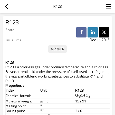
R123
R123
Share
Dec 11,2015
Issue Time
R123
R123is a colorless gas under ordinary temperature and a colorless
& transparentliquid under the pressure of itself, used as refrigerant,
the vital part ofblend working substances to substitute R11 and
R113.
Properties
：
Index
Unit
R123
CF
CH Cl
Chemical formula
3
2
Molecular weight
g/mol
152.91
Melting point
℃
Boiling point
℃
27.6